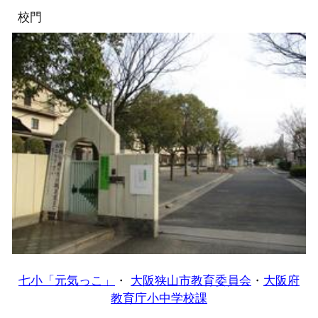
校門
七小「元気っこ」
・
大阪狭山市教育委員会
・
大阪府
教育庁小中学校課