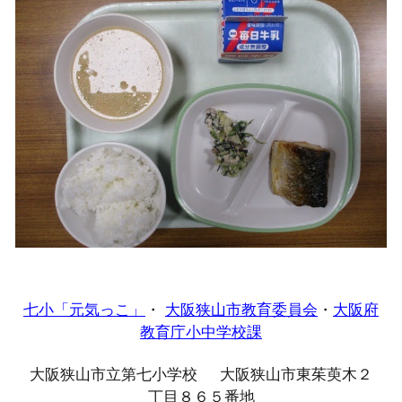
七小「元気っこ」
・
大阪狭山市教育委員会
・
大阪府
教育庁小中学校課
大阪狭山市立第七小学校 大阪狭山市東茱萸木２
丁目８６５番地