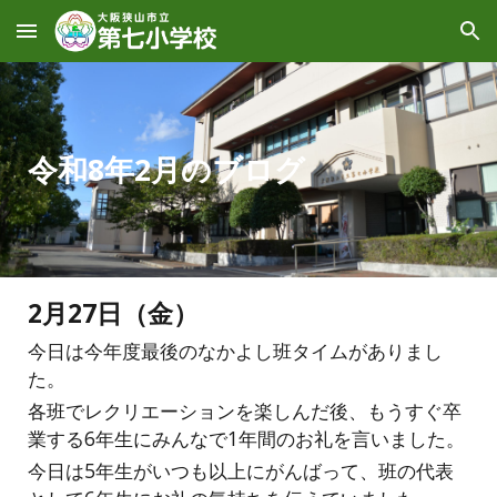
Skip to main content
Skip to navigation
令和8年
2
月のブログ
2
月
27
日（
金
）
今日は今年度最後のなかよし班タイムがありまし
た。
各班でレクリエーションを楽しんだ後、もうすぐ卒
業する6年生にみんなで1年間のお礼を言いました。
今日は5年生がいつも以上にがんばって、班の代表